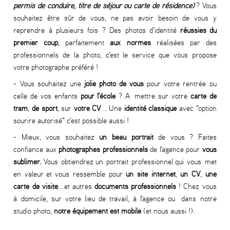
permis de conduire, titre de séjour ou carte de résidence)
? Vous
souhaitez être sûr de vous, ne pas avoir besoin de vous y
reprendre à plusieurs fois ? Des photos d'identité
réussies du
premier coup
, parfaitement
aux normes
réalisées par des
professionnels de la photo, c'est le service que vous propose
votre photographe préféré !
- Vous souhaitez une
jolie photo de vous
pour votre rentrée ou
celle de vos enfants
pour l'école
? A mettre sur votre
carte de
tram
,
de sport
, sur
votre CV
... Une
identité classique
avec "option
sourire autorisé" c'est possible aussi !
- Mieux, vous souhaitez
un beau portrait
de vous ? Faites
confiance aux
photographes professionnels
de l'agence pour
vous
sublimer.
Vous obtiendrez un portrait professionnel qui vous met
en valeur et vous ressemble pour
un
site internet
,
un CV
,
une
carte de visite
... et autres
documents professionnels
! Chez vous
à domicile, sur votre lieu de travail, à l'agence ou dans notre
studio photo,
notre équipement est mobile
(et nous aussi !).